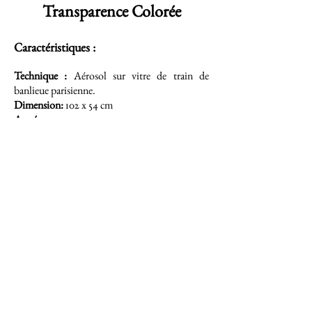
Transparence Colorée
Caractéristiques :
Technique :
Aérosol sur vitre de train de
banlieue parisienne.
Dimension:
102 x 54 cm
Année :
2021
Signé au dos.
Présenté dans un caisson en fibre de verre rétro-
éclairé par LED
Démarche
Portfolio
Contact
© Maxime Drouet